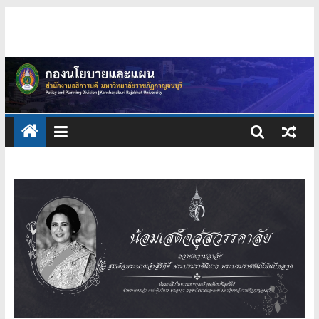
Skip
กอง
to
content
นโยบาย
และ
แผน
มหาวิทยาลัย
ราชภัฏ
กาญจนบุรี
มหาวิทยาลัย
ราชภัฏ