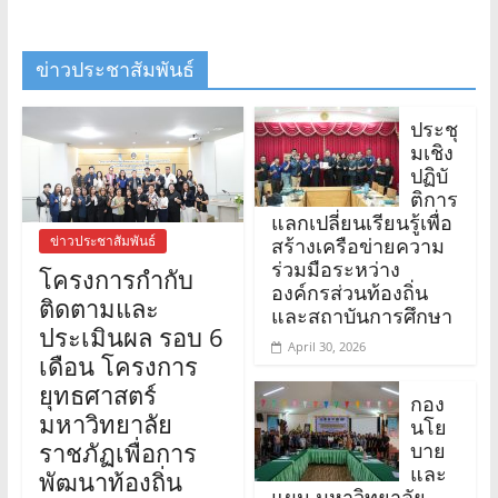
กาญจนบุรี
ข่าวประชาสัมพันธ์
ประชุ
มเชิง
ปฏิบั
ติการ
แลกเปลี่ยนเรียนรู้เพื่อ
ข่าวประชาสัมพันธ์
สร้างเครือข่ายความ
ร่วมมือระหว่าง
โครงการกำกับ
องค์กรส่วนท้องถิ่น
ติดตามและ
และสถาบันการศึกษา
ประเมินผล รอบ 6
April 30, 2026
เดือน โครงการ
ยุทธศาสตร์
กอง
มหาวิทยาลัย
นโย
ราชภัฏเพื่อการ
บาย
และ
พัฒนาท้องถิ่น
แผน มหาวิทยาลัย