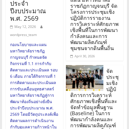
ประจำ
ราชภัฏกาญจนบุรี จัด
ปีงบประมาณ
โครงการประชุมเชิง
พ.ศ. 2569
ปฏิบัติการรายงาน
การวิเคราะห์ศักยภาพ
May 12, 2026
เชิงพื้นที่ในการพัฒนา
wordpress_team
กำลังคนและการ
พัฒนาผลิตภัณฑ์
กองนโยบายและแผน
ชุมชนจากดินพื้นถิ่น
มหาวิทยาลัยราชภัฏ
April 30, 2026
กาญจนบุรี กำหนดจัด
กิจกรรมที่ 1.1 การกำกับ
ติดตามและประเมินผล รอบ
จัด
ประชุ
6 เดือน ภายใต้กิจกรรมที่ 1
มเชิง
การติดตามและประเมินผล
ปฏิบั
การขับเคลื่อนยุทธศาสตร์
ติการการวิเคราะห์
มหาวิทยาลัยราชภัฏสู่การ
ศักยภาพเชิงพื้นที่และ
พัฒนาท้องถิ่นอย่างยั่งยืน
จัดทำข้อมูลพื้นฐาน
ประจำปีงบประมาณ พ.ศ.
(Baseline) ในการ
2569 โดยมีวัตถุประสงค์เพื่อ
พัฒนากำลังคนและ
ติดตามผลการดำเนินงาน
การพัฒนาผลิตภัณฑ์
กำกับดูแลความก้าวหน้าใน